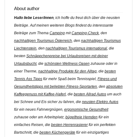
About author
Hallo liebe Leser/innen
, ich hoffe du freut dich über die neusten
Beiträge. Auf meinen weiteren Blogs findest du interessante
Beiträge zum Thema
Camping
mit
Camping-Check
, den
nachhaltigen Tourismus Österreich
, den
nachhaltigen Tourismus
Liechtenstein
, den
nachhaltigen Tourismus international
, die
besten
Schnäppchenpreise bei Urlaubsreisen mit deiner
Urlaubsbucht
, die
schönsten Wellness Oasen
zuhause oder in
einer Therme,
nachhaltige Produkte für den Alltag
, die
besten
Tennis Ass Tipps
für mehr Spaß beim Tennisspiel,
Fitness und
Gesundheitstipps mit beliebten Fitness-Sportarten
, den
absoluten
Kaffeegenuss mit Kaffee-Haferl
, die
besten Allrad Autos
um auch
bei Schnee und Eis sicher zu fahren, die
neusten Elektro Autos
für ein neues Fahrvergnügen,
ergonomische Gesundheit
zuhause oder am Arbeitsplatz,
bügelfreie Hemden
für ein
einfaches Reisen, die
besten Herrenrasierer
für ein perfekten
Bartschnitt, die
besten Küchengeräte
für ein einzigartiges