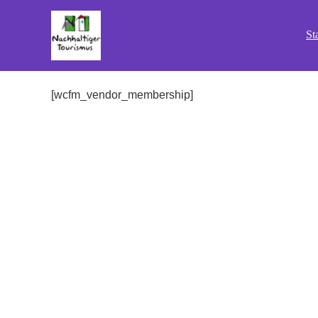
St
[wcfm_vendor_membership]